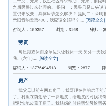
二十次，无果，找过社区寻求帮助，无果，前段
之后民警过来处理的。 提问一：民警只是口头说
置仍未改变，具体应该怎么解决？ 提问二：音响
示旧音响发票400，我应该全赔吗？....
[阅读全文]
咨询人：159357
浏览：3168
律师回
劳资
每星期双休而原单位只让我休一天,另外一天我
我。(六年)....
[阅读全文]
咨询人：13776494518
浏览：2877
律
房产
我父母以前有两套房子，我哥现在住的房子前
了。村里在前边给了一块地皮，给地皮的时候我
把那快地皮盖了房子。我结婚的时候我父母给我