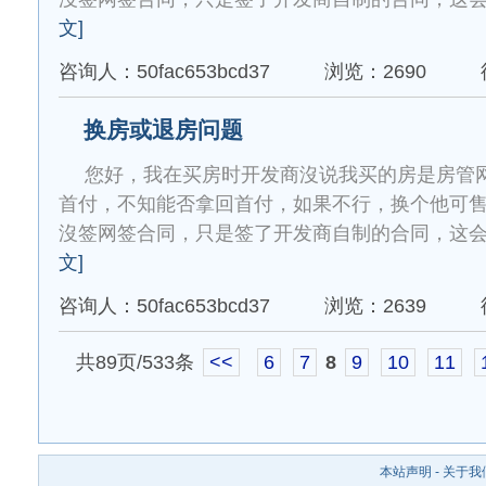
文]
咨询人：50fac653bcd37
浏览：2690
换房或退房问题
您好，我在买房时开发商沒说我买的房是房管
首付，不知能否拿回首付，如果不行，换个他可
沒签网签合同，只是签了开发商自制的合同，这会有
文]
咨询人：50fac653bcd37
浏览：2639
共89页/533条
<<
6
7
8
9
10
11
本站声明
-
关于我